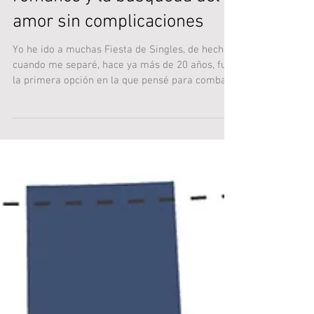
romance y la búsqueda del
amor sin complicaciones
Yo he ido a muchas Fiesta de Singles, de hecho
cuando me separé, hace ya más de 20 años, fue
la primera opción en la que pensé para combatir
la soledad.. Y no veas todo lo que he aprendido.
Las fiestas de Singles ofrecen una variedad de
beneficios y motivaciones para asistir. Algunos
de ellos incluyen: Conocer gente nueva: Estas
fiestas ofrecen la oportunidad de conocer a
otras personas solteras que comparten
intereses similares, lo que puede llevar a nuevas
amistades o inc