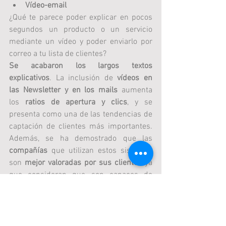
Vídeo-email
¿Qué te parece poder explicar en pocos 
segundos un producto o un servicio 
mediante un vídeo y poder enviarlo por 
correo a tu lista de clientes?
Se acabaron los largos textos 
explicativos
. La inclusión de 
vídeos en 
las Newsletter y en los mails
 aumenta 
los 
ratios de apertura y clics
, y se 
presenta como una de las tendencias de 
captación de clientes más importantes. 
Además, se ha demostrado que las 
compañías
 que utilizan estos sistemas 
son 
mejor valoradas por sus clientes
 ya 
que consideran que son capaces de 
innovar y mejorar
 para acercarse al 
consumidor. 