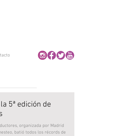
. Imagen · Publicidad · Diseño · Vídeo · Marketing en Cádiz
tacto
 la 5ª edición de
s
oductores, organizada por Madrid
esteo, batió todos los récords de