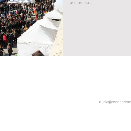
asistencia...
nuria@menesteoc