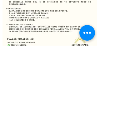
¡A veces lo único que
necesitas es
vivir una gran
experiencia!
¡Reserva ahora!