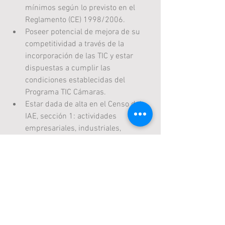
mínimos según lo previsto en el 
Reglamento (CE) 1998/2006.  
Poseer potencial de mejora de su 
competitividad a través de la 
incorporación de las TIC y estar 
dispuestas a cumplir las 
condiciones establecidas del 
Programa TIC Cámaras.  
Estar dada de alta en el Censo del 
IAE, sección 1: actividades 
empresariales, industriales, 
comerciales y de servicios.  
Si estás interesado 
contacta con 
nosotros
 y nos encargaremos de todo. 
La innovación te hace competitivo, no te 