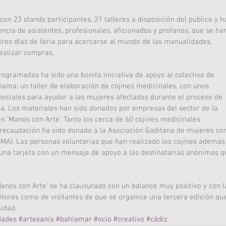
on 23 stands participantes, 21 talleres a disposición del público y h
ncia de asistentes, profesionales, aficionados y profanos, que se ha
 tres días de feria para acercarse al mundo de las manualidades, 
realizar compras. 
rogramadas ha sido una bonita iniciativa de apoyo al colectivo de 
ma: un taller de elaboración de cojines medicinales, con unos 
eciales para ayudar a las mujeres afectadas durante el proceso de 
ía. Los materiales han sido donados por empresas del sector de la 
n 'Manos con Arte'. Tanto los cerca de 60 cojines medicinales 
recaudación ha sido donado a la Asociación Gaditana de mujeres co
). Las personas voluntarias que han realizado los cojines además
una tarjeta con un mensaje de apoyo a las destinatarias anónimas q
anos con Arte' se ha clausurado con un balance muy positivo y con l
tores como de visitantes de que se organice una tercera edición que
idad.
dades
#artesanía
#bahíamar
#ocio
#creativo
#cádiz