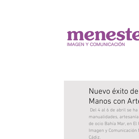
Nuevo éxito de
Manos con Art
 Del 4 al 6 de abril se ha celebrado la segunda edición de 'Manos con Arte', la feria de 
manualidades, artesanía 
de ocio Bahía Mar, en El
Imagen y Comunicación M
Cádiz. 